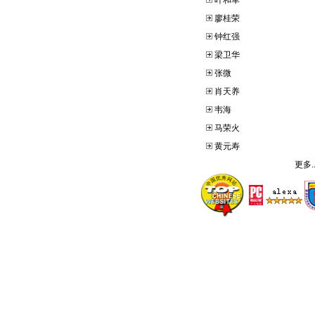
叶和军
廖桂荣
钟红强
梁卫华
张微
肖天养
韦海
马荣火
黄元寿
更多..