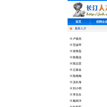
首页
招聘企
最新人才
卢俊杰
范淑琴
谢黄磊
陈菊连
陈志坚
丘振金
陈桃梅
汤长海
刘小明
李先生
戴靖洋