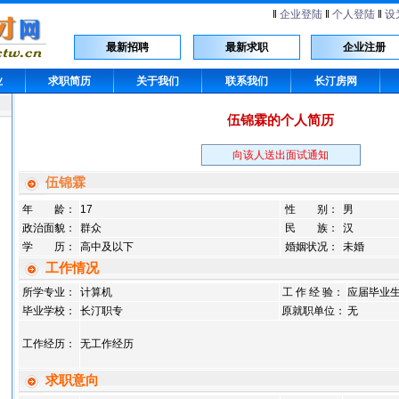
‖
企业登陆
‖
个人登陆
‖
设
最新招聘
最新求职
企业注册
业
求职简历
关于我们
联系我们
长汀房网
伍锦霖的个人简历
向该人送出面试通知
伍锦霖
年 龄：
17
性 别：
男
政治面貌：
群众
民 族：
汉
学 历：
高中及以下
婚姻状况：
未婚
工作情况
所学专业：
计算机
工 作 经 验：
应届毕业
毕业学校：
长汀职专
原就职单位：
无
工作经历：
无工作经历
求职意向