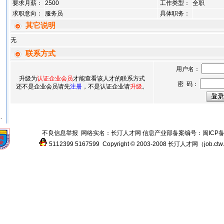
要求月薪：
2500
工作类型：
全职
求职意向：
服务员
具体职务：
其它说明
无
联系方式
用户名：
升级为
认证企业会员
才能查看该人才的联系方式
密 码：
还不是企业会员请先
注册
，不是认证企业请
升级
。
.
不良信息举报
网络实名：
长汀人才网
信息产业部备案编号：
闽ICP备
5112399
5167599
Copyright © 2003-2008
长汀人才网
（
job.ctw