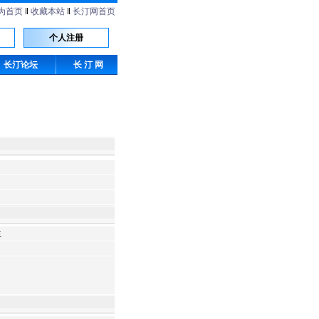
为首页
‖
收藏本站
‖
长汀网首页
个人注册
长汀论坛
长 汀 网
生