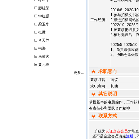
叶和军
4.公司物流账单
廖桂荣
2016/8--202
1.参与招标文书
钟红强
工作经历：
2.跟进招标网站
梁卫华
2022/10--2
1.按要求把纸质
张微
2.核对无误后，
肖天养
2025/5-202
韦海
1、负责跟供应商
2、协助仓库做数
马荣火
黄元寿
求职意向
更多...
要求月薪：
面议
求职意向：
其他
其它说明
掌握基本的电脑操作，工作认
有责任心和团队合作精神
联系方式
升级为
认证企业会员
才能查
还不是企业会员请先
注册
，