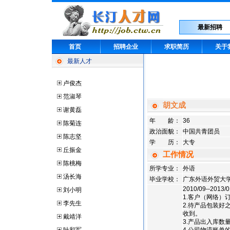
最新招聘
首页
招聘企业
求职简历
关于
最新人才
卢俊杰
范淑琴
胡文成
谢黄磊
年 龄：
36
陈菊连
政治面貌：
中国共青团员
陈志坚
学 历：
大专
丘振金
工作情况
陈桃梅
所学专业：
外语
汤长海
毕业学校：
广东外语外贸大
2010/09--2
刘小明
1.客户（网络
李先生
2.待产品包装
收到。
戴靖洋
3.产品出入库数