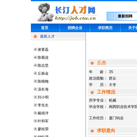
最新招聘
首页
招聘企业
求职简历
关于
最新人才
谢黄磊
陈菊连
丘杰
陈志坚
年 龄：
35
丘振金
政治面貌：
群众
陈桃梅
学 历：
大专
汤长海
工作情况
刘小明
所学专业：
机械
李先生
毕业学校：
闽西职业技术学
戴靖洋
工作经历：
厦门钨业
叶和军
廖桂荣
求职意向