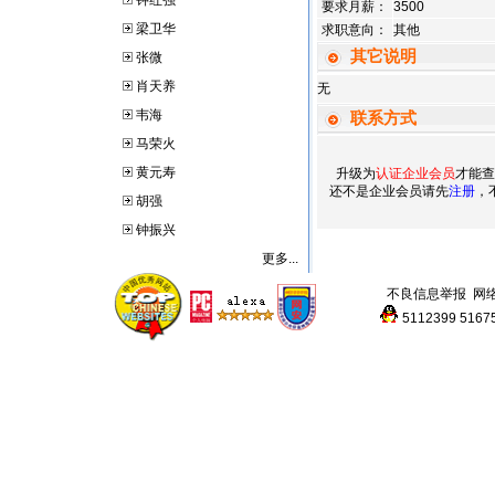
钟红强
要求月薪：
3500
梁卫华
求职意向：
其他
其它说明
张微
肖天养
无
韦海
联系方式
马荣火
黄元寿
升级为
认证企业会员
才能查
还不是企业会员请先
注册
，
胡强
钟振兴
更多...
不良信息举报
网
5112399
5167