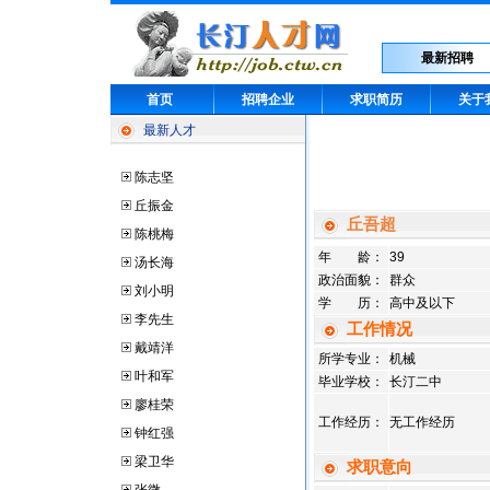
最新招聘
首页
招聘企业
求职简历
关于
最新人才
陈志坚
丘振金
丘吾超
陈桃梅
年 龄：
39
汤长海
政治面貌：
群众
刘小明
学 历：
高中及以下
李先生
工作情况
戴靖洋
所学专业：
机械
叶和军
毕业学校：
长汀二中
廖桂荣
工作经历：
无工作经历
钟红强
梁卫华
求职意向