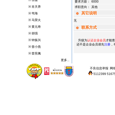
张微
要求月薪：
6000
肖天养
求职意向：
其他
其它说明
韦海
马荣火
无
黄元寿
联系方式
胡强
钟振兴
升级为
认证企业会员
才能查
还不是企业会员请先
注册
，
曾小燕
曾宪佩
更多...
不良信息举报
网
5112399
5167