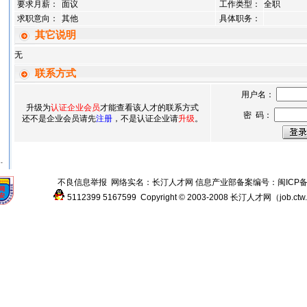
要求月薪：
面议
工作类型：
全职
求职意向：
其他
具体职务：
其它说明
无
联系方式
用户名：
升级为
认证企业会员
才能查看该人才的联系方式
密 码：
还不是企业会员请先
注册
，不是认证企业请
升级
。
.
不良信息举报
网络实名：
长汀人才网
信息产业部备案编号：
闽ICP备
5112399
5167599
Copyright © 2003-2008
长汀人才网
（
job.ctw