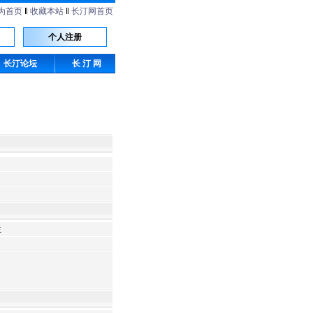
为首页
‖
收藏本站
‖
长汀网首页
个人注册
长汀论坛
长 汀 网
生