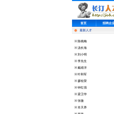
首页
招聘企
最新人才
陈桃梅
汤长海
刘小明
李先生
戴靖洋
叶和军
廖桂荣
钟红强
梁卫华
张微
肖天养