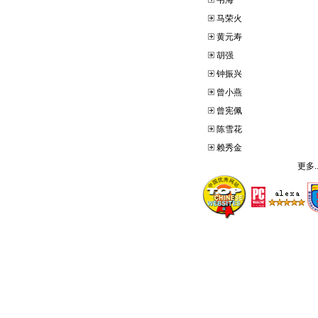
韦海
马荣火
黄元寿
胡强
钟振兴
曾小燕
曾宪佩
陈雪花
赖秀金
更多..