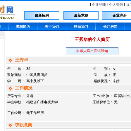
‖
企业登陆
‖
个人登陆
‖
设
最新招聘
最新求职
企业注册
业
求职简历
关于我们
联系我们
长汀房网
王秀华的个人简历
向该人送出面试通知
王秀华
年 龄：
35
性 别：
女
政治面貌：
中国共青团员
民 族：
汉
学 历：
高中及以下
婚姻状况：
未婚
工作情况
所学专业：
外语
工 作 经 验：
应届毕业
毕业学校：
福建省广播电视大学
原就职单位：
无
工作经历：
无工作经历
求职意向